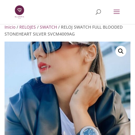
Inicio
/
RELOJES
/
SWATCH
/ RELOJ SWATCH FULL BLOODED
STONEHEART SILVER SVCM4009AG