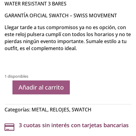
WATER RESISTANT 3 BARES
GARANTÍA OFICIAL SWATCH – SWISS MOVEMENT
Llegar tarde a tus compromisos ya no es opción, con
este reloj pulsera cumplí con todos los horarios y no te
pierdas ningún evento importante. Sumale estilo a tu
outfit, es el complemento ideal.
1 disponibles
Añadir al carrito
RELOJ
SWATCH
FULL
Categorías:
METAL
,
RELOJES
,
SWATCH
BLOODED
STONEHEART
3 cuotas sin interés con tarjetas bancarias

SILVER
SVCM4009AG